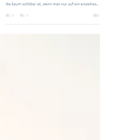
die dir ins Ausland folgt
Warum niemand “zufällig” ein Auslandsretreat bucht Was
vorausgeht, ist Arbeit, die sich über Jahre erstreckt und
die kaum sichtbar ist, wenn man nur auf ein einzelnes
Retreat schaut: der Aufbau einer Community, die dir
wirklich vertraut. Das passiert nicht durch eine einzelne
gute Ankündigung, sondern durch unzählige kleine
Momente – die Class, in der jemand zum ersten Mal
wiederkommt, der Workshop, nach dem eine
Teilnehmerin dir schreibt, wie sehr er ihr geholfen hat, das
Wo