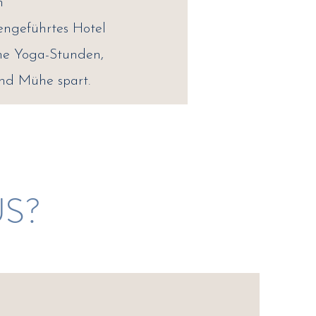
n
iengeführtes Hotel
ine Yoga-Stunden,
und Mühe spart.
US?