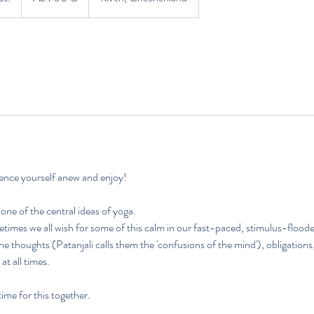
e
g
i
n
n
t
a
m
:
2
ence yourself anew and enjoy!
6
.
one of the central ideas of yoga.
S
etimes we all wish for some of this calm in our fast-paced, stimulus-floode
e
 the thoughts (Patanjali calls them the 'confusions of the mind'), obligations
p
e at all times.
t
.
time for this together.