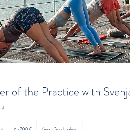
r of the Practice with Svenj
lish
Ab
700
pt.
B
Ab 700 €
Kiveri, Griechenland
Euro