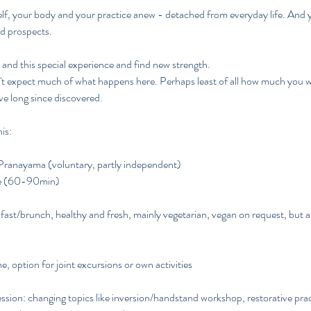
elf, your body and your practice anew - detached from everyday life. And yo
d prospects.
e and this special experience and find new strength.
't expect much of what happens here. Perhaps least of all how much you wil
 long since discovered.
is:
Pranayama (voluntary, partly independent)
ce (60-90min)
st/brunch, healthy and fresh, mainly vegetarian, vegan on request, but a
, option for joint excursions or own activities
ession: changing topics like inversion/handstand workshop, restorative prac