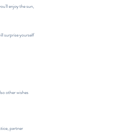
u'll enjoy the sun,
l surprise yourself
lso other wishes
tice, partner