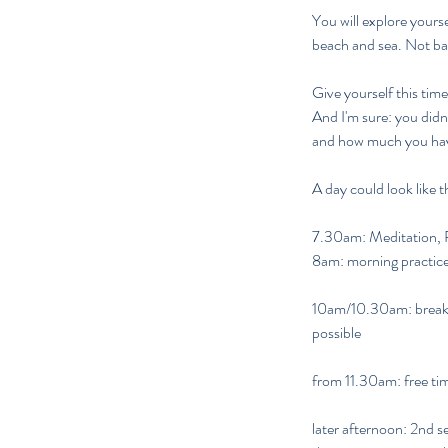
You will explore yours
beach and sea. Not ba
Give yourself this tim
And I'm sure: you didn
and how much you have
A day could look like th
7.30am: Meditation, 
8am: morning practi
10am/10.30am: breakfa
possible
from 11.30am: free time
later afternoon: 2nd s