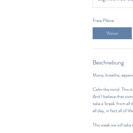
Freie Plätze
Weiter
Beschreibung
Move, breathe, experi
Calm the mind. This is 
And I believe that som
take a 'break' from all
all day, in fact all of lif
This week we will take 