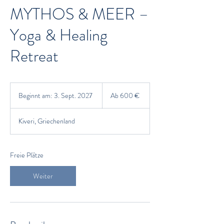
MYTHOS & MEER –
Yoga & Healing
Retreat
Ab
600
Beginnt am: 3. Sept. 2027
B
Ab 600 €
Euro
e
g
Kiveri, Griechenland
i
n
n
t
Freie Plätze
a
m
Weiter
:
3
.
S
e