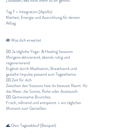
Loslassen, was nicht mehr zu dir gehört.
Tag 7 – Integration (Apollo)
Klarheit, Energie und Ausrichtung für deinen
Alltag.
🪷 Was dich erwartet
👉🏼 2x tägliche Yoga- & Healing Sessions
Morgens aktivierend, abends ruhig und
regenerierend.
Ergänzt durch Meditation, Breathwork und
gezielte Impulse passend zum Tagesthema.
👉🏼 Zeit für dich
Zwischen den Sessions hast du bewusst Raum: für
das Meer, die Sonne, Ruhe oder Austausch.
👉🏼 Gemeinsame Brunches
Frisch, nährend und entspannt – ein täglicher
Moment zum Genießen.
🌊 Dein Tagesablauf (Beispiel)