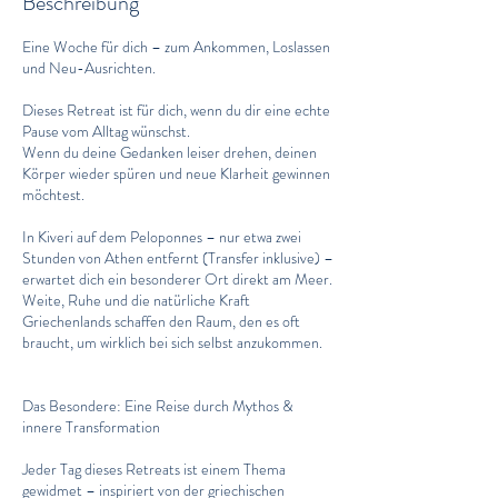
Beschreibung
p
t
Eine Woche für dich – zum Ankommen, Loslassen
.
und Neu-Ausrichten.
2
0
Dieses Retreat ist für dich, wenn du dir eine echte
2
Pause vom Alltag wünschst.
7
Wenn du deine Gedanken leiser drehen, deinen
Körper wieder spüren und neue Klarheit gewinnen
möchtest.
In Kiveri auf dem Peloponnes – nur etwa zwei
Stunden von Athen entfernt (Transfer inklusive) –
erwartet dich ein besonderer Ort direkt am Meer.
Weite, Ruhe und die natürliche Kraft
Griechenlands schaffen den Raum, den es oft
braucht, um wirklich bei sich selbst anzukommen.
Das Besondere: Eine Reise durch Mythos &
innere Transformation
Jeder Tag dieses Retreats ist einem Thema
gewidmet – inspiriert von der griechischen