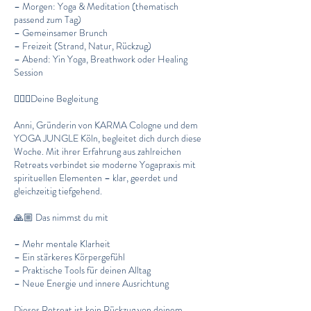
– Morgen: Yoga & Meditation (thematisch
passend zum Tag)
– Gemeinsamer Brunch
– Freizeit (Strand, Natur, Rückzug)
– Abend: Yin Yoga, Breathwork oder Healing
Session
🧘🏻‍♀️Deine Begleitung
Anni, Gründerin von KARMA Cologne und dem
YOGA JUNGLE Köln, begleitet dich durch diese
Woche. Mit ihrer Erfahrung aus zahlreichen
Retreats verbindet sie moderne Yogapraxis mit
spirituellen Elementen – klar, geerdet und
gleichzeitig tiefgehend.
🙏🏼 Das nimmst du mit
– Mehr mentale Klarheit
– Ein stärkeres Körpergefühl
– Praktische Tools für deinen Alltag
– Neue Energie und innere Ausrichtung
Dieses Retreat ist kein Rückzug von deinem